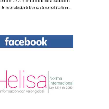
Resolución 018 2019 por medio de la cual se establecen los
criterios de selección de la delegación que podrá participar…