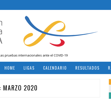
las pruebas internacionales ante el COVID-19
 Nacional Mayores, Cali, Abril 2019
HOME
LIGAS
CALENDARIO
RESULTADOS
R
, Colombia
RESULTADOS TORNEOS INTERNACIONALES
RESULTADOS TORNEOS NACIONALES
:
MARZO 2020