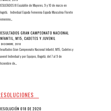
RESULTADOS III Escalafón de Mayores, 9 y 10 de marzo en
Bogotá. Individual Espada Femenina Espada Masculina Florete
Femenino…
RESULTADOS GRAN CAMPEONATO NACIONAL
INFANTIL, M15, CADETES Y JUVENIL
INDIVIDUAL Y POR EQUIPOS
7 DICIEMBRE, 2018
Resultados Gran Campeonato Nacional Infantil, M15, Cadetes y
Juvenil Individual y por Equipos, Bogotá, del 7 al 9 de
Diciembre de…
RESOLUCIONES
RESOLUCIÓN 018 DE 2020