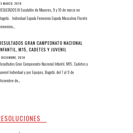
13 MARZO, 2019
RESULTADOS III Escalafón de Mayores, 9 y 10 de marzo en
Bogotá. Individual Espada Femenina Espada Masculina Florete
Femenino…
RESULTADOS GRAN CAMPEONATO NACIONAL
INFANTIL, M15, CADETES Y JUVENIL
INDIVIDUAL Y POR EQUIPOS
7 DICIEMBRE, 2018
Resultados Gran Campeonato Nacional Infantil, M15, Cadetes y
Juvenil Individual y por Equipos, Bogotá, del 7 al 9 de
Diciembre de…
RESOLUCIONES