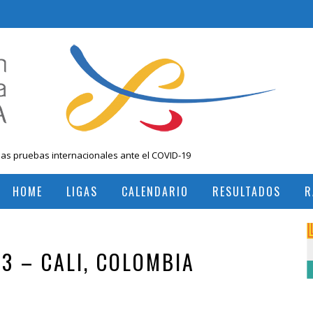
las pruebas internacionales ante el COVID-19
 Nacional Mayores, Cali, Abril 2019
HOME
LIGAS
CALENDARIO
RESULTADOS
R
, Colombia
RESULTADOS TORNEOS INTERNACIONALES
RESULTADOS TORNEOS NACIONALES
3 – CALI, COLOMBIA