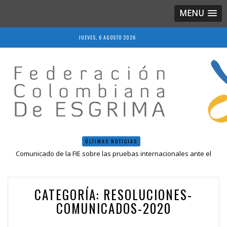
MENU
JUEVES, 6 AGOSTO 2026
ÚLTIMAS NOTICIAS
Comunicado de la FIE sobre las pruebas internacionales ante el
COVID-19
Resolución 018 de 2020
Resultados LIVE IV Escalafón Nacional Mayores, Cali, Abril 2019
CATEGORÍA:
RESOLUCIONES-
Resolución 027 2019
Epee Grand Prix 2023 – Cali, Colombia
COMUNICADOS-2020