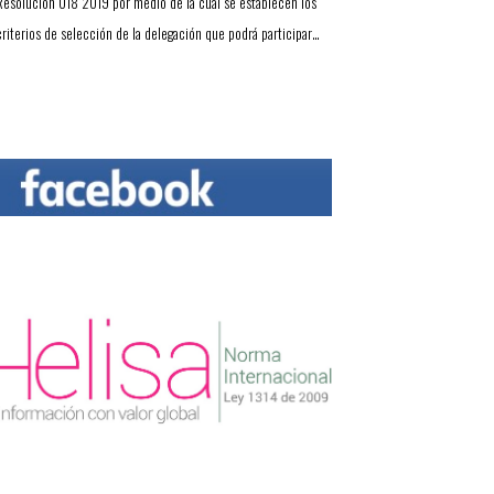
Resolución 018 2019 por medio de la cual se establecen los
criterios de selección de la delegación que podrá participar…