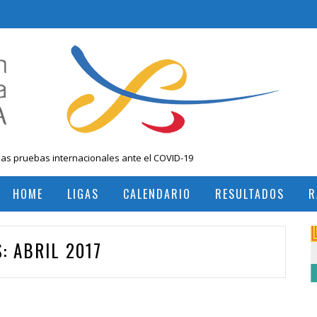
las pruebas internacionales ante el COVID-19
 Nacional Mayores, Cali, Abril 2019
HOME
LIGAS
CALENDARIO
RESULTADOS
R
, Colombia
RESULTADOS TORNEOS INTERNACIONALES
RESULTADOS TORNEOS NACIONALES
S:
ABRIL 2017