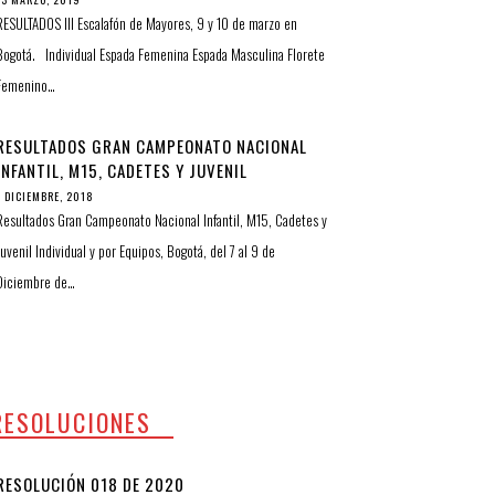
RESULTADOS III Escalafón de Mayores, 9 y 10 de marzo en
Bogotá. Individual Espada Femenina Espada Masculina Florete
Femenino…
RESULTADOS GRAN CAMPEONATO NACIONAL
INFANTIL, M15, CADETES Y JUVENIL
INDIVIDUAL Y POR EQUIPOS
7 DICIEMBRE, 2018
Resultados Gran Campeonato Nacional Infantil, M15, Cadetes y
Juvenil Individual y por Equipos, Bogotá, del 7 al 9 de
Diciembre de…
RESOLUCIONES
RESOLUCIÓN 018 DE 2020