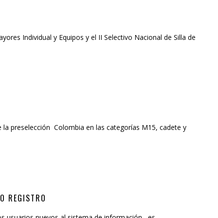
res Individual y Equipos y el II Selectivo Nacional de Silla de
e la preselección Colombia en las categorías M15, cadete y
VO REGISTRO
los usuarios nuevos al sistema de información, es