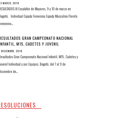
13 MARZO, 2019
RESULTADOS III Escalafón de Mayores, 9 y 10 de marzo en
Bogotá. Individual Espada Femenina Espada Masculina Florete
Femenino…
RESULTADOS GRAN CAMPEONATO NACIONAL
INFANTIL, M15, CADETES Y JUVENIL
INDIVIDUAL Y POR EQUIPOS
7 DICIEMBRE, 2018
Resultados Gran Campeonato Nacional Infantil, M15, Cadetes y
Juvenil Individual y por Equipos, Bogotá, del 7 al 9 de
Diciembre de…
RESOLUCIONES