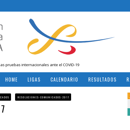
las pruebas internacionales ante el COVID-19
 Nacional Mayores, Cali, Abril 2019
HOME
LIGAS
CALENDARIO
RESULTADOS
R
, Colombia
RESULTADOS TORNEOS INTERNACIONALES
RESULTADOS TORNEOS NACIONALES
ICADOS
RESOLUCIONES-COMUNICADOS-2017
17