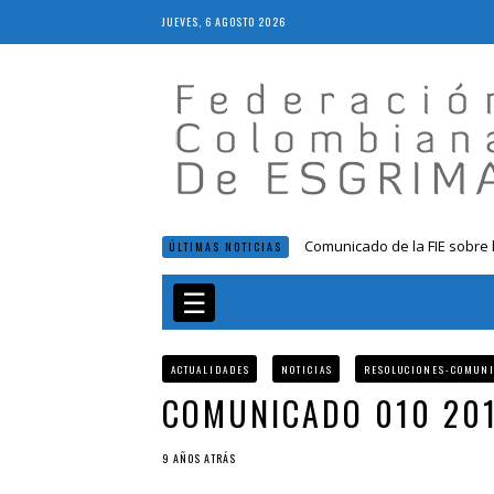
JUEVES, 6 AGOSTO 2026
Comunicado de la FIE sobre 
ÚLTIMAS NOTICIAS
Resolución 018 de 2020
Resultados LIVE IV Escalafón
☰
Resolución 027 2019
Epee Grand Prix 2023 – Cali
ACTUALIDADES
NOTICIAS
RESOLUCIONES-COMUN
COMUNICADO 010 20
9 AÑOS ATRÁS