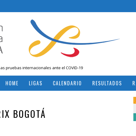
las pruebas internacionales ante el COVID-19
 Nacional Mayores, Cali, Abril 2019
HOME
LIGAS
CALENDARIO
RESULTADOS
R
, Colombia
RESULTADOS TORNEOS INTERNACIONALES
RESULTADOS TORNEOS NACIONALES
RIX BOGOTÁ