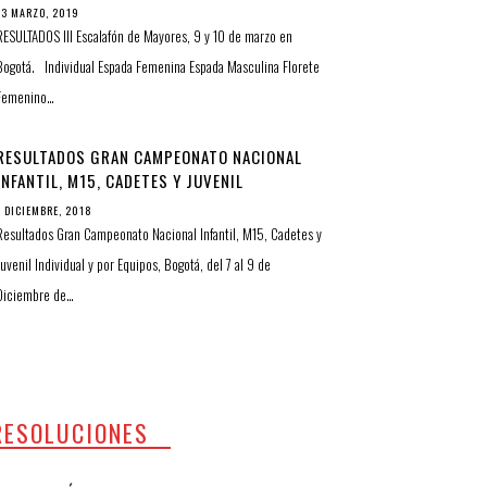
13 MARZO, 2019
RESULTADOS III Escalafón de Mayores, 9 y 10 de marzo en
Bogotá. Individual Espada Femenina Espada Masculina Florete
Femenino…
RESULTADOS GRAN CAMPEONATO NACIONAL
INFANTIL, M15, CADETES Y JUVENIL
INDIVIDUAL Y POR EQUIPOS
7 DICIEMBRE, 2018
Resultados Gran Campeonato Nacional Infantil, M15, Cadetes y
Juvenil Individual y por Equipos, Bogotá, del 7 al 9 de
Diciembre de…
RESOLUCIONES