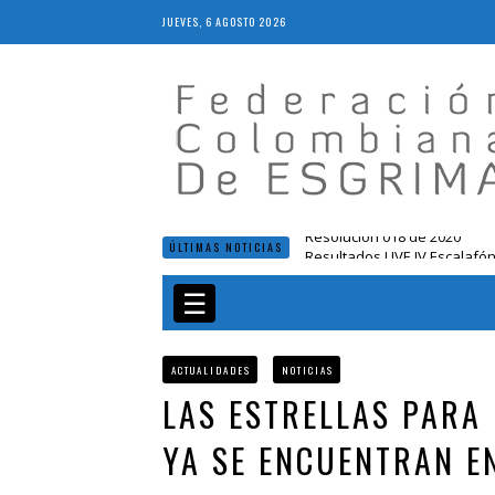
JUEVES, 6 AGOSTO 2026
Resultados LIVE IV Escalafón
ÚLTIMAS NOTICIAS
Resolución 027 2019
Epee Grand Prix 2023 – Cali
☰
Comunicado de la FIE sobre 
Resolución 018 de 2020
ACTUALIDADES
NOTICIAS
LAS ESTRELLAS PARA
YA SE ENCUENTRAN E