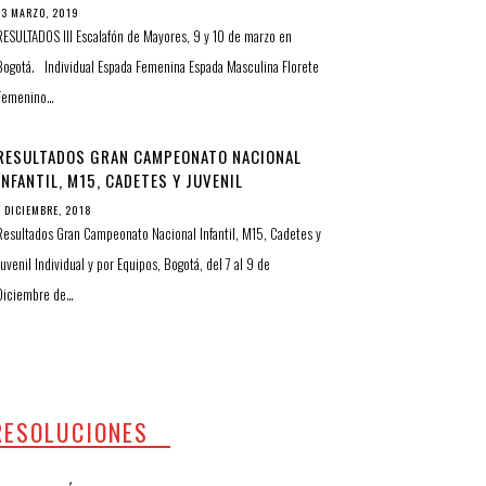
13 MARZO, 2019
RESULTADOS III Escalafón de Mayores, 9 y 10 de marzo en
Bogotá. Individual Espada Femenina Espada Masculina Florete
Femenino…
RESULTADOS GRAN CAMPEONATO NACIONAL
INFANTIL, M15, CADETES Y JUVENIL
INDIVIDUAL Y POR EQUIPOS
7 DICIEMBRE, 2018
Resultados Gran Campeonato Nacional Infantil, M15, Cadetes y
Juvenil Individual y por Equipos, Bogotá, del 7 al 9 de
Diciembre de…
RESOLUCIONES