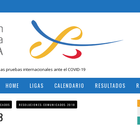
las pruebas internacionales ante el COVID-19
 Nacional Mayores, Cali, Abril 2019
HOME
LIGAS
CALENDARIO
RESULTADOS
R
, Colombia
RESULTADOS TORNEOS INTERNACIONALES
RESULTADOS TORNEOS NACIONALES
ICADOS
RESOLUCIONES-COMUNICADOS-2018
8