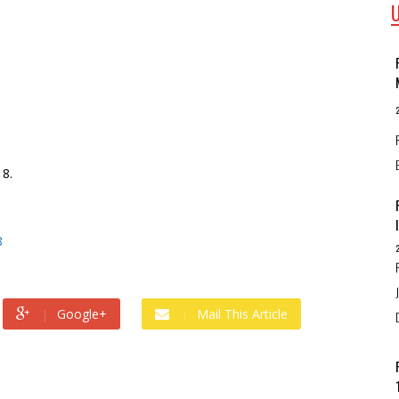
8.
8
Google+
Mail This Article