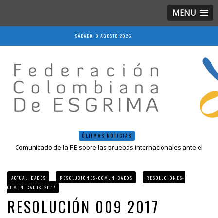
MENU
SÁBADO, 8 AGOSTO 2026
ÚLTIMAS NOTICIAS
Comunicado de la FIE sobre las pruebas internacionales ante el
COVID-19
Resolución 018 de 2020
Resultados LIVE IV Escalafón Nacional Mayores, Cali, Abril 2019
ACTUALIDADES
RESOLUCIONES-COMUNICADOS
RESOLUCIONES-
Resolución 027 2019
COMUNICADOS-2017
Epee Grand Prix 2023 – Cali, Colombia
RESOLUCIÓN 009 2017