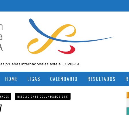
las pruebas internacionales ante el COVID-19
 Nacional Mayores, Cali, Abril 2019
HOME
LIGAS
CALENDARIO
RESULTADOS
R
, Colombia
RESULTADOS TORNEOS INTERNACIONALES
RESULTADOS TORNEOS NACIONALES
ICADOS
RESOLUCIONES-COMUNICADOS-2017
7