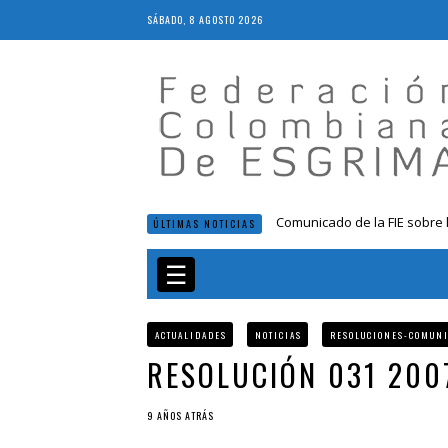
SÁBADO, 8 AGOSTO 2026
Comunicado de la FIE sobre 
ÚLTIMAS NOTICIAS
Resolución 018 de 2020
Resultados LIVE IV Escalafón
☰
Resolución 027 2019
Epee Grand Prix 2023 – Cali
ACTUALIDADES
NOTICIAS
RESOLUCIONES-COMUN
RESOLUCIÓN 031 200
9 AÑOS ATRÁS