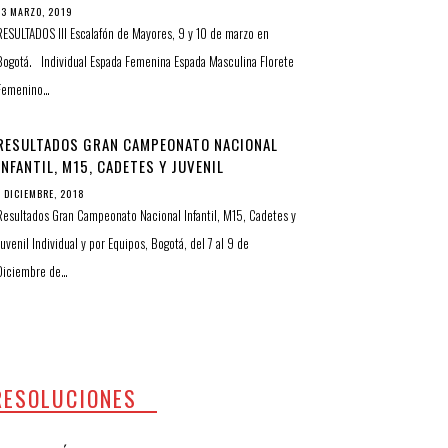
13 MARZO, 2019
RESULTADOS III Escalafón de Mayores, 9 y 10 de marzo en
Bogotá. Individual Espada Femenina Espada Masculina Florete
Femenino…
RESULTADOS GRAN CAMPEONATO NACIONAL
INFANTIL, M15, CADETES Y JUVENIL
INDIVIDUAL Y POR EQUIPOS
7 DICIEMBRE, 2018
Resultados Gran Campeonato Nacional Infantil, M15, Cadetes y
Juvenil Individual y por Equipos, Bogotá, del 7 al 9 de
Diciembre de…
RESOLUCIONES