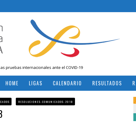
las pruebas internacionales ante el COVID-19
 Nacional Mayores, Cali, Abril 2019
HOME
LIGAS
CALENDARIO
RESULTADOS
R
, Colombia
RESULTADOS TORNEOS INTERNACIONALES
RESULTADOS TORNEOS NACIONALES
ICADOS
RESOLUCIONES-COMUNICADOS-2018
8