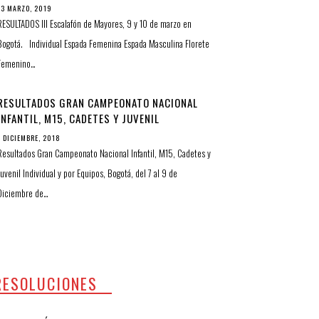
13 MARZO, 2019
RESULTADOS III Escalafón de Mayores, 9 y 10 de marzo en
Bogotá. Individual Espada Femenina Espada Masculina Florete
Femenino…
RESULTADOS GRAN CAMPEONATO NACIONAL
INFANTIL, M15, CADETES Y JUVENIL
INDIVIDUAL Y POR EQUIPOS
7 DICIEMBRE, 2018
Resultados Gran Campeonato Nacional Infantil, M15, Cadetes y
Juvenil Individual y por Equipos, Bogotá, del 7 al 9 de
Diciembre de…
RESOLUCIONES