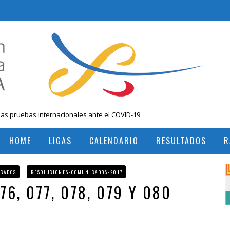
las pruebas internacionales ante el COVID-19
 Nacional Mayores, Cali, Abril 2019
HOME
LIGAS
CALENDARIO
RESULTADOS
R
, Colombia
RESULTADOS TORNEOS INTERNACIONALES
RESULTADOS TORNEOS NACIONALES
ICADOS
RESOLUCIONES-COMUNICADOS-2017
76, 077, 078, 079 Y 080