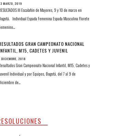
13 MARZO, 2019
RESULTADOS III Escalafón de Mayores, 9 y 10 de marzo en
Bogotá. Individual Espada Femenina Espada Masculina Florete
Femenino…
RESULTADOS GRAN CAMPEONATO NACIONAL
INFANTIL, M15, CADETES Y JUVENIL
INDIVIDUAL Y POR EQUIPOS
7 DICIEMBRE, 2018
Resultados Gran Campeonato Nacional Infantil, M15, Cadetes y
Juvenil Individual y por Equipos, Bogotá, del 7 al 9 de
Diciembre de…
RESOLUCIONES