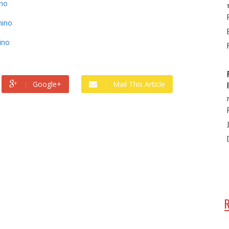
no
nino
ino
Google+
Mail This Article