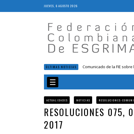
JUEVES, 6 AGOSTO 2026
Comunicado de la FIE sobre 
ÚLTIMAS NOTICIAS
Resolución 018 de 2020
Resultados LIVE IV Escalafón
☰
Resolución 027 2019
Epee Grand Prix 2023 – Cali
ACTUALIDADES
NOTICIAS
RESOLUCIONES-COMUN
RESOLUCIONES 075, 0
2017