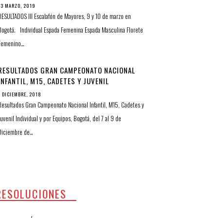
13 MARZO, 2019
RESULTADOS III Escalafón de Mayores, 9 y 10 de marzo en
Bogotá. Individual Espada Femenina Espada Masculina Florete
Femenino…
RESULTADOS GRAN CAMPEONATO NACIONAL
INFANTIL, M15, CADETES Y JUVENIL
INDIVIDUAL Y POR EQUIPOS
7 DICIEMBRE, 2018
Resultados Gran Campeonato Nacional Infantil, M15, Cadetes y
Juvenil Individual y por Equipos, Bogotá, del 7 al 9 de
Diciembre de…
RESOLUCIONES