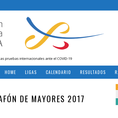
las pruebas internacionales ante el COVID-19
 Nacional Mayores, Cali, Abril 2019
HOME
LIGAS
CALENDARIO
RESULTADOS
R
, Colombia
RESULTADOS TORNEOS INTERNACIONALES
RESULTADOS TORNEOS NACIONALES
LAFÓN DE MAYORES 2017