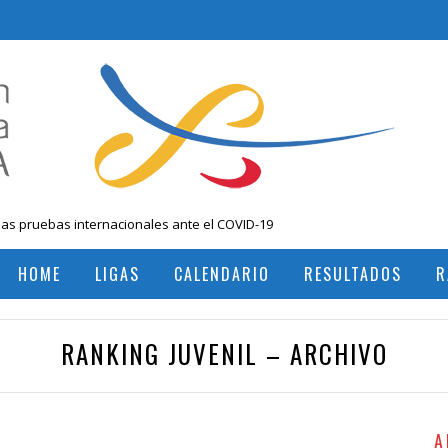
las pruebas internacionales ante el COVID-19
 Nacional Mayores, Cali, Abril 2019
HOME
LIGAS
CALENDARIO
RESULTADOS
R
, Colombia
RESULTADOS TORNEOS INTERNACIONALES
RESULTADOS TORNEOS NACIONALES
RANKING JUVENIL – ARCHIVO
A